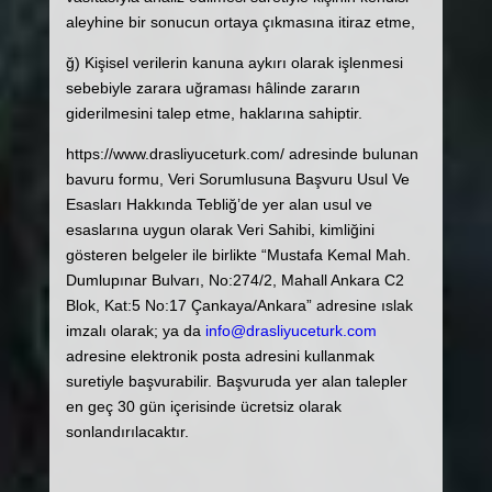
aleyhine bir sonucun ortaya çıkmasına itiraz etme,
ğ) Kişisel verilerin kanuna aykırı olarak işlenmesi
sebebiyle zarara uğraması hâlinde zararın
giderilmesini talep etme, haklarına sahiptir.
https://www.drasliyuceturk.com/ adresinde bulunan
bavuru formu, Veri Sorumlusuna Başvuru Usul Ve
Esasları Hakkında Tebliğ’de yer alan usul ve
esaslarına uygun olarak Veri Sahibi, kimliğini
gösteren belgeler ile birlikte “Mustafa Kemal Mah.
Dumlupınar Bulvarı, No:274/2, Mahall Ankara C2
Blok, Kat:5 No:17 Çankaya/Ankara” adresine ıslak
imzalı olarak; ya da
info@drasliyuceturk.com
adresine elektronik posta adresini kullanmak
suretiyle başvurabilir. Başvuruda yer alan talepler
en geç 30 gün içerisinde ücretsiz olarak
sonlandırılacaktır.