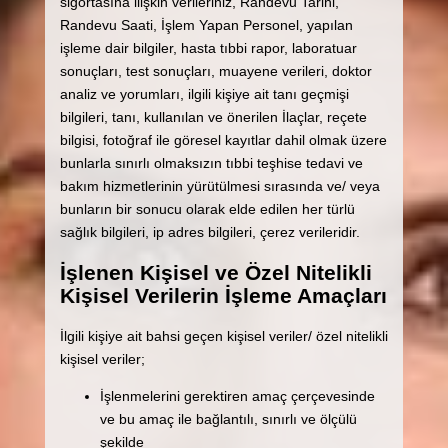
sigortasına ilişkin verileriniz, Randevu Tarihi,
Randevu Saati, İşlem Yapan Personel, yapılan
işleme dair bilgiler, hasta tıbbi rapor, laboratuar
sonuçları, test sonuçları, muayene verileri, doktor
analiz ve yorumları, ilgili kişiye ait tanı geçmişi
bilgileri, tanı, kullanılan ve önerilen İlaçlar, reçete
bilgisi, fotoğraf ile göresel kayıtlar dahil olmak üzere
bunlarla sınırlı olmaksızın tıbbi teşhise tedavi ve
bakım hizmetlerinin yürütülmesi sırasında ve/ veya
bunların bir sonucu olarak elde edilen her türlü
sağlık bilgileri, ip adres bilgileri, çerez verileridir.
İşlenen Kişisel ve Özel Nitelikli
Kişisel Verilerin İşleme Amaçları
İlgili kişiye ait bahsi geçen kişisel veriler/ özel nitelikli
kişisel veriler;
İşlenmelerini gerektiren amaç çerçevesinde
ve bu amaç ile bağlantılı, sınırlı ve ölçülü
şekilde